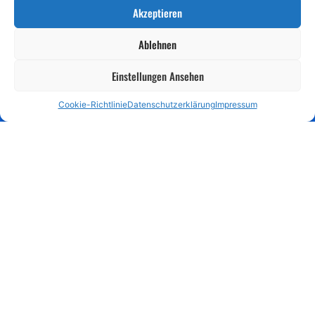
vernetzen uns mit anderen Jugendgruppen und sind
Akzeptieren
immer offen für neue Menschen und Projektideen.
Ablehnen
Einstellungen Ansehen
Cookie-Richtlinie
Datenschutzerklärung
Impressum
UNTERSCHIEDLICHKEIT
ist unsere Stärke