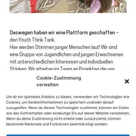
Deswegen haben wir eine Plattform geschaffen
–
den Youth Think Tank.
Hier werden Stimmen junger Menschen laut! Wir sind
eine Gruppe von Jugendlichen und jungen Erwachsenen
mit unterschiedlichen Interessen und individuellen
Stärken. Wir arbeiten im Team an Projekten die uns
begeistern, melden uns zu Wort, wenn es um unsere
Cookie-Zustimmung
Zukunft geht und setzen uns ein für die Sichtbarkeit
verwalten
von jungen Perspektiven in Heidelberg.
Um dir ein optimales Erlebnis zu bieten, verwenden wir Technologien wie
Cookies, um Geräteinformationen zu speichern und/oder darauf
Unterschiedlichkeit und Vielfalt sind unsere Stärken
zuzugreifen. Wenn du diesen Technologien zustimmst, können wir Daten
– ob Gender, Hautfarbe oder Herkunft, denn das ist die
wie das Surfverhalten oder eindeutige IDs auf dieser Website verarbeiten.
Wirklichkeit unseres Alltags. Wir werden begleitet von
Wenn du deine Zustimmung nicht erteilst oder zurückziehst, können
bestimmte Merkmale und Funktionen beeinträchtigt werden.
Menschen aus Kultur und Pädagogik, die uns bei der
Umsetzung unserer Projekte unterstützen.
Wir