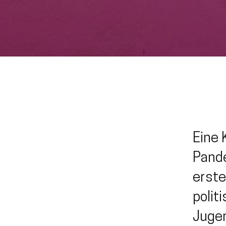
Eine 
Pande
erst
polit
Jugen