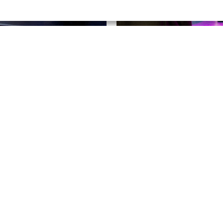
t das Leben von uns Jugendlichen auf den Kopf gestellt: Lockdo
ießungen haben unseren Alltag und unser Engagement vollends ins
en. Als Antwort auf hierauf haben wir als YTT die auf Youtube und
 veröffentlichte erste Staffel der
Youth Late Night Show
produzi
g es um Rassismus, Gender & Feminismus und die Klimakrise. Mit d
en wir Zusammenleben” bietet die Show einzigartige Einsichten in
ven auf aktuelle gesellschaftliche Themen. Begleitet von einem
nellen Produktionsteam sowie mit Künstler*innen und Expert*inne
ten, wurde die Show von der UNESCO als Modellprojekt für
tssensible Jugendarbeit ausgezeichnet.