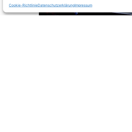
Cookie-Richtlinie
Datenschutzerklärung
Impressum
Corona ha
Schulschl
verschieb
Instagram
Dabei gin
“Wie woll
Perspekti
professio
Studiogäs
diversitä