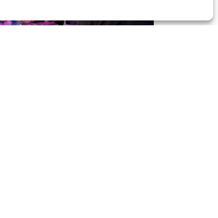
wns und
 digitale
ert.
er Frage
 unsere
n als