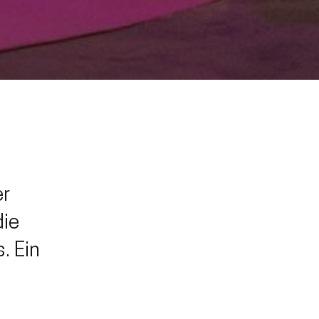
er
die
. Ein